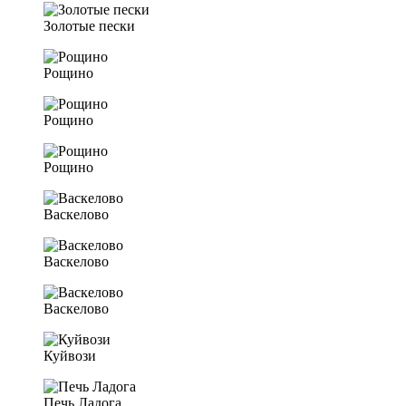
Золотые пески
Рощино
Рощино
Рощино
Васкелово
Васкелово
Васкелово
Куйвози
Печь Ладога