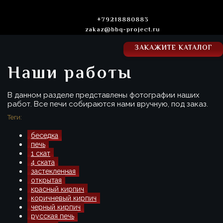
+79218880883
zakaz@bbq-project.ru
ЗАКАЖИТЕ КАТАЛОГ
Наши работы
В данном разделе представлены фотографии наших
работ. Все печи собираются нами вручную, под заказ.
Теги:
беседка
печь
1 скат
4 ската
застекленная
открытая
красный кирпич
коричневый кирпич
черный кирпич
русская печь