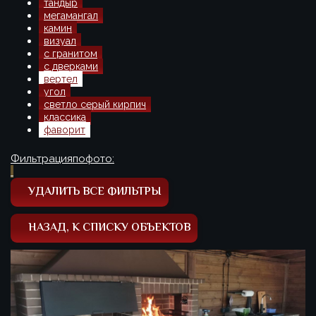
тандыр
мегамангал
камин
визуал
с гранитом
с дверками
вертел
угол
светло серый кирпич
классика
фаворит
УДАЛИТЬ ВСЕ ФИЛЬТРЫ
НАЗАД, К СПИСКУ ОБЪЕКТОВ