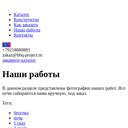
Каталог
Конструктор
Как заказать
Наши работы
Контакты
K
I
G
+79218880883
zakaz@bbq-project.ru
закажите каталог
Наши работы
В данном разделе представлены фотографии наших работ. Все
печи собираются нами вручную, под заказ.
Теги:
беседка
печь
1 скат