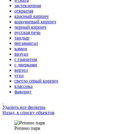
4 ската
застекленная
открытая
красный кирпич
коричневый кирпич
черный кирпич
русская печь
тандыр
мегамангал
камин
визуал
с гранитом
с дверками
вертел
угол
светло серый кирпич
классика
фаворит
Удалить все фильтры
Назад, к списку объектов
Репино парк